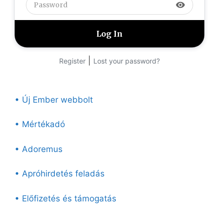
visibility
|
Register
Lost your password?
• Új Ember webbolt
• Mértékadó
• Adoremus
• Apróhirdetés feladás
• Előfizetés és támogatás