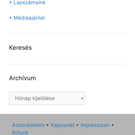
• Lapszámaink
• Médiaajánlat
Keresés
Archívum
Archívum
Adatvédelem
•
Kapcsolat
•
Impresszum
•
Rólunk