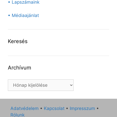
• Lapszámaink
• Médiaajánlat
Keresés
Archívum
Archívum
Adatvédelem
•
Kapcsolat
•
Impresszum
•
Rólunk