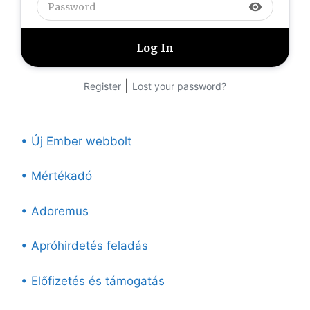
visibility
|
Register
Lost your password?
• Új Ember webbolt
• Mértékadó
• Adoremus
• Apróhirdetés feladás
• Előfizetés és támogatás