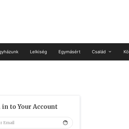
gyházunk
Lelkiség
Egymásért
Család
Kö
 in to Your Account
face