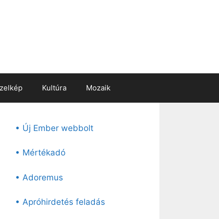
zelkép
Kultúra
Mozaik
• Új Ember webbolt
• Mértékadó
• Adoremus
• Apróhirdetés feladás