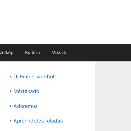
zelkép
Kultúra
Mozaik
• Új Ember webbolt
• Mértékadó
• Adoremus
• Apróhirdetés feladás