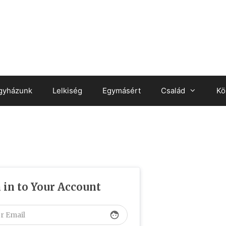
gyházunk
Lelkiség
Egymásért
Család
Kö
 in to Your Account
face