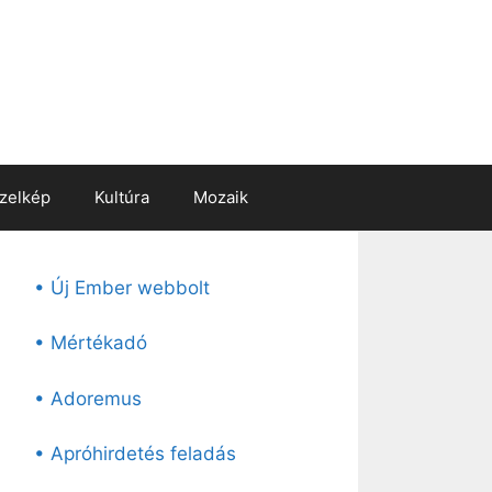
zelkép
Kultúra
Mozaik
• Új Ember webbolt
• Mértékadó
• Adoremus
• Apróhirdetés feladás