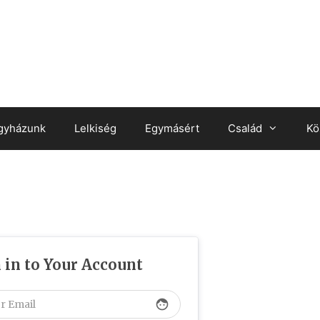
gyházunk
Lelkiség
Egymásért
Család
Kö
 in to Your Account
face