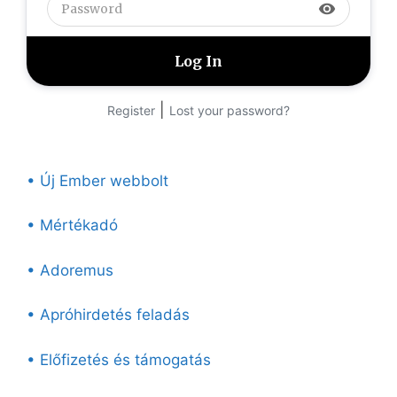
visibility
|
Register
Lost your password?
• Új Ember webbolt
• Mértékadó
• Adoremus
• Apróhirdetés feladás
• Előfizetés és támogatás