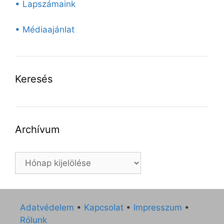
• Lapszámaink
• Médiaajánlat
Keresés
Archívum
Archívum
Adatvédelem
•
Kapcsolat
•
Impresszum
•
Rólunk