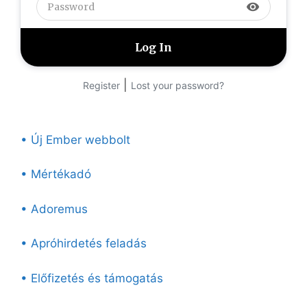
visibility
|
Register
Lost your password?
• Új Ember webbolt
• Mértékadó
• Adoremus
• Apróhirdetés feladás
• Előfizetés és támogatás