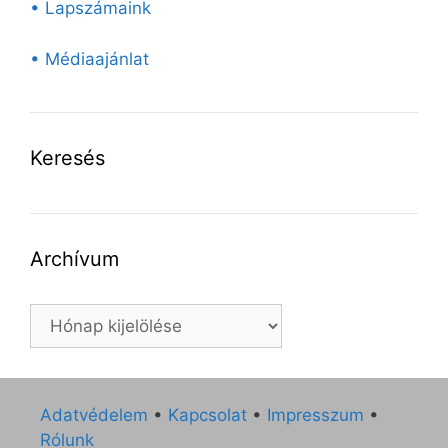
• Lapszámaink
• Médiaajánlat
Keresés
Archívum
Archívum
Adatvédelem
•
Kapcsolat
•
Impresszum
•
Rólunk