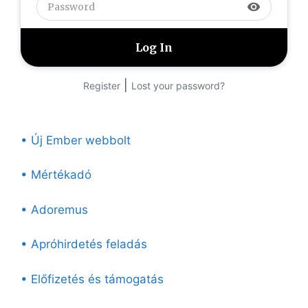
visibility
|
Register
Lost your password?
• Új Ember webbolt
• Mértékadó
• Adoremus
• Apróhirdetés feladás
• Előfizetés és támogatás