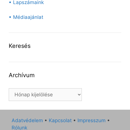
• Lapszámaink
• Médiaajánlat
Keresés
Archívum
Archívum
Adatvédelem
•
Kapcsolat
•
Impresszum
•
Rólunk