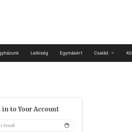
gyházunk
Lelkiség
Egymásért
Család
Kö
 in to Your Account
face