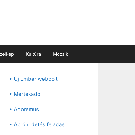
zelkép
Kultúra
Mozaik
• Új Ember webbolt
• Mértékadó
• Adoremus
• Apróhirdetés feladás