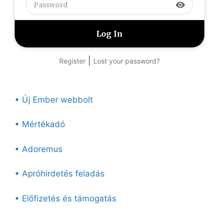
visibility
|
Register
Lost your password?
• Új Ember webbolt
• Mértékadó
• Adoremus
• Apróhirdetés feladás
• Előfizetés és támogatás