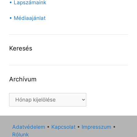
• Lapszámaink
• Médiaajánlat
Keresés
Archívum
Archívum
Adatvédelem
•
Kapcsolat
•
Impresszum
•
Rólunk