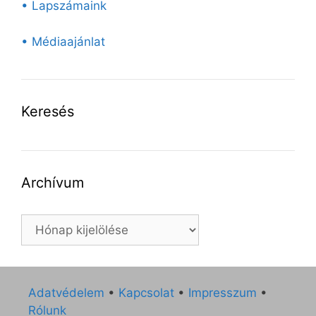
• Lapszámaink
• Médiaajánlat
Keresés
Archívum
Archívum
Adatvédelem
•
Kapcsolat
•
Impresszum
•
Rólunk