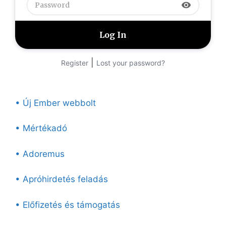
visibility
|
Register
Lost your password?
• Új Ember webbolt
• Mértékadó
• Adoremus
• Apróhirdetés feladás
• Előfizetés és támogatás