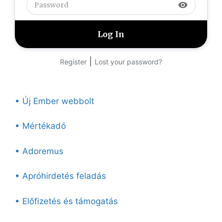
visibility
|
Register
Lost your password?
• Új Ember webbolt
• Mértékadó
• Adoremus
• Apróhirdetés feladás
• Előfizetés és támogatás