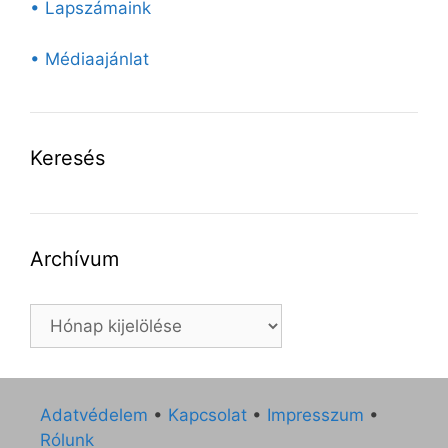
• Lapszámaink
• Médiaajánlat
Keresés
Archívum
Archívum
Adatvédelem
•
Kapcsolat
•
Impresszum
•
Rólunk