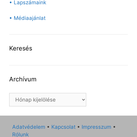
• Lapszámaink
• Médiaajánlat
Keresés
Archívum
Archívum
Adatvédelem
•
Kapcsolat
•
Impresszum
•
Rólunk