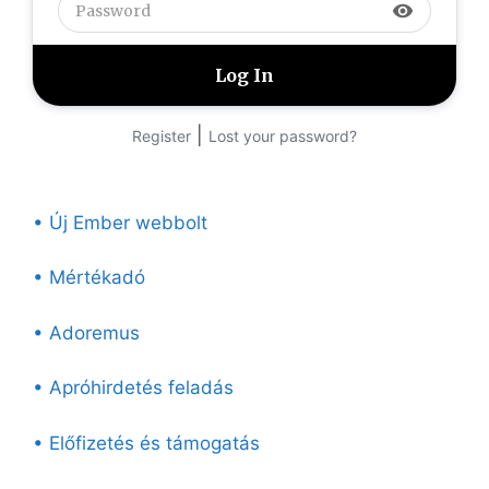
visibility
|
Register
Lost your password?
• Új Ember webbolt
• Mértékadó
• Adoremus
• Apróhirdetés feladás
• Előfizetés és támogatás