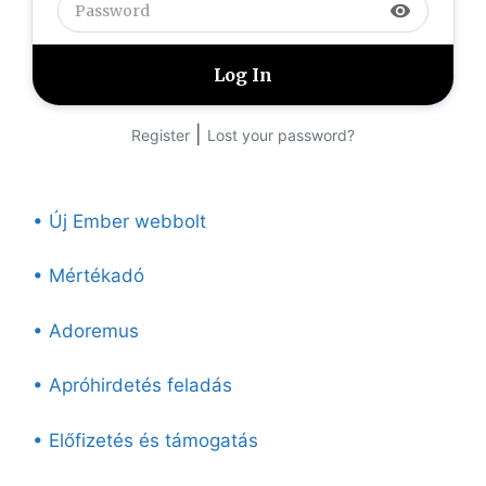
visibility
|
Register
Lost your password?
• Új Ember webbolt
• Mértékadó
• Adoremus
• Apróhirdetés feladás
• Előfizetés és támogatás