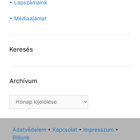
• Lapszámaink
• Médiaajánlat
Keresés
Archívum
Archívum
Adatvédelem
•
Kapcsolat
•
Impresszum
•
Rólunk