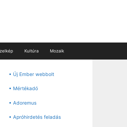
zelkép
Kultúra
Mozaik
• Új Ember webbolt
• Mértékadó
• Adoremus
• Apróhirdetés feladás