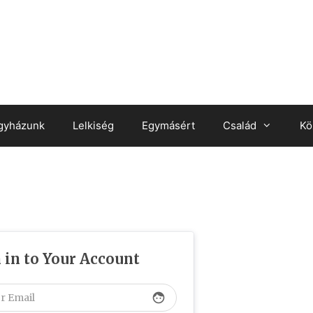
gyházunk
Lelkiség
Egymásért
Család
Kö
 in to Your Account
face