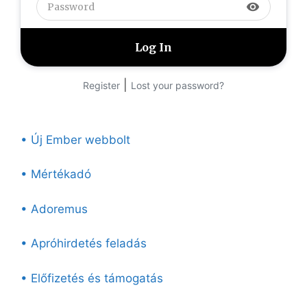
visibility
|
Register
Lost your password?
• Új Ember webbolt
• Mértékadó
• Adoremus
• Apróhirdetés feladás
• Előfizetés és támogatás