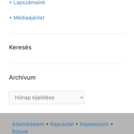
• Lapszámaink
• Médiaajánlat
Keresés
Archívum
Archívum
Adatvédelem
•
Kapcsolat
•
Impresszum
•
Rólunk