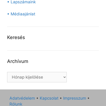
• Lapszámaink
• Médiaajánlat
Keresés
Archívum
Archívum
Adatvédelem
•
Kapcsolat
•
Impresszum
•
Rólunk