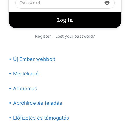
visibility
|
Register
Lost your password?
• Új Ember webbolt
• Mértékadó
• Adoremus
• Apróhirdetés feladás
• Előfizetés és támogatás