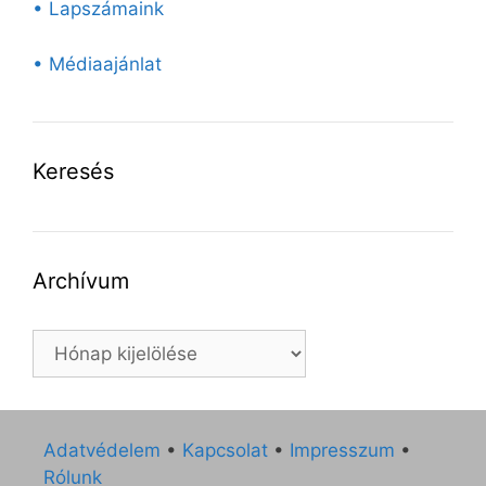
• Lapszámaink
• Médiaajánlat
Keresés
Archívum
Archívum
Adatvédelem
•
Kapcsolat
•
Impresszum
•
Rólunk