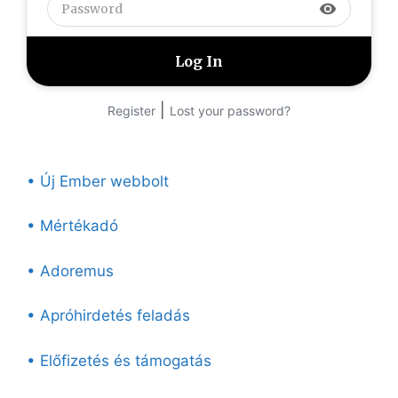
visibility
|
Register
Lost your password?
• Új Ember webbolt
• Mértékadó
• Adoremus
• Apróhirdetés feladás
• Előfizetés és támogatás