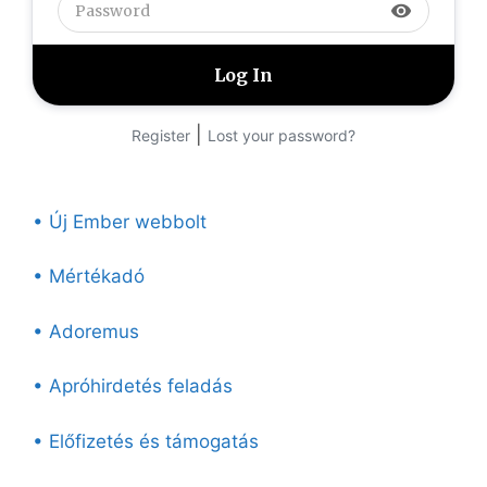
visibility
|
Register
Lost your password?
• Új Ember webbolt
• Mértékadó
• Adoremus
• Apróhirdetés feladás
• Előfizetés és támogatás