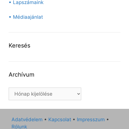
• Lapszámaink
• Médiaajánlat
Keresés
Archívum
Archívum
Adatvédelem
•
Kapcsolat
•
Impresszum
•
Rólunk