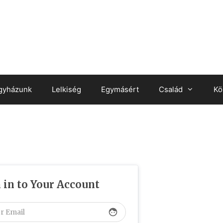
gyházunk
Lelkiség
Egymásért
Család
Kö
 in to Your Account
face