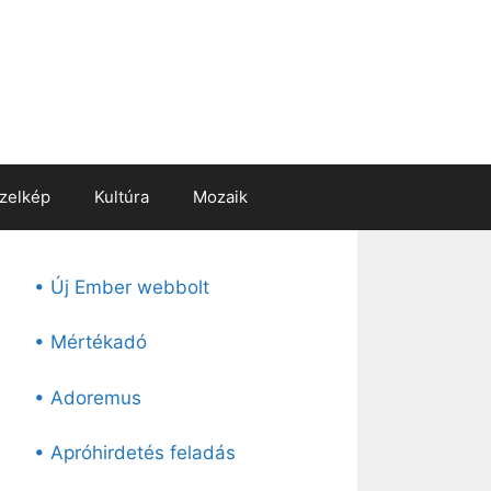
zelkép
Kultúra
Mozaik
• Új Ember webbolt
• Mértékadó
• Adoremus
• Apróhirdetés feladás