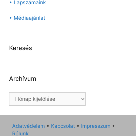
• Lapszámaink
• Médiaajánlat
Keresés
Archívum
Archívum
Adatvédelem
•
Kapcsolat
•
Impresszum
•
Rólunk