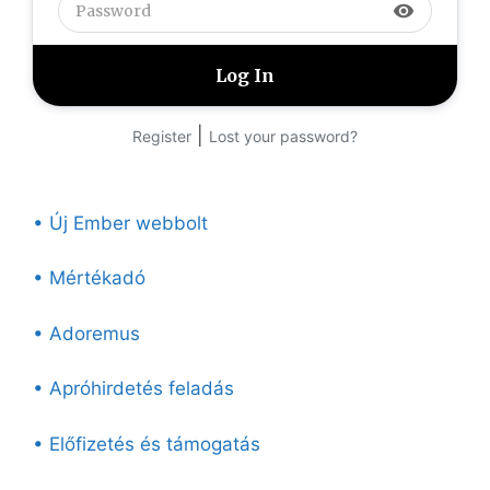
visibility
|
Register
Lost your password?
• Új Ember webbolt
• Mértékadó
• Adoremus
• Apróhirdetés feladás
• Előfizetés és támogatás