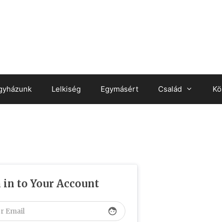
gyházunk
Lelkiség
Egymásért
Család
Kö
 in to Your Account
face