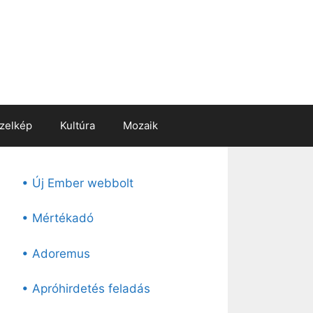
zelkép
Kultúra
Mozaik
• Új Ember webbolt
• Mértékadó
• Adoremus
• Apróhirdetés feladás