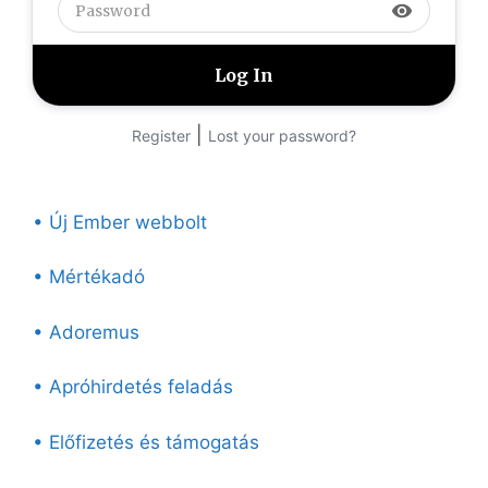
visibility
|
Register
Lost your password?
• Új Ember webbolt
• Mértékadó
• Adoremus
• Apróhirdetés feladás
• Előfizetés és támogatás