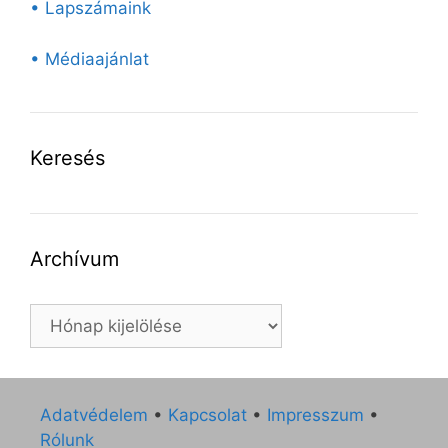
• Lapszámaink
• Médiaajánlat
Keresés
Archívum
Archívum
Adatvédelem
•
Kapcsolat
•
Impresszum
•
Rólunk