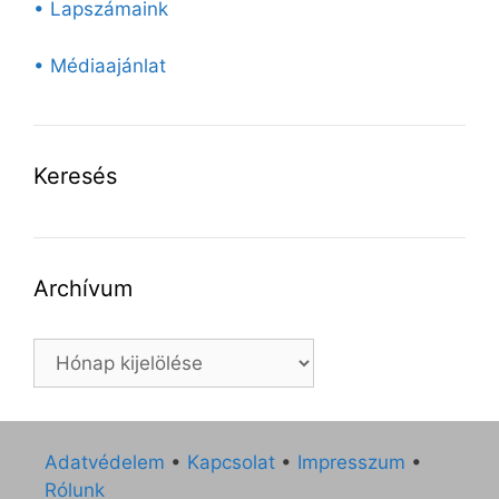
• Lapszámaink
• Médiaajánlat
Keresés
Archívum
Archívum
Adatvédelem
•
Kapcsolat
•
Impresszum
•
Rólunk