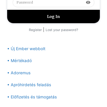
visibility
|
Register
Lost your password?
• Új Ember webbolt
• Mértékadó
• Adoremus
• Apróhirdetés feladás
• Előfizetés és támogatás