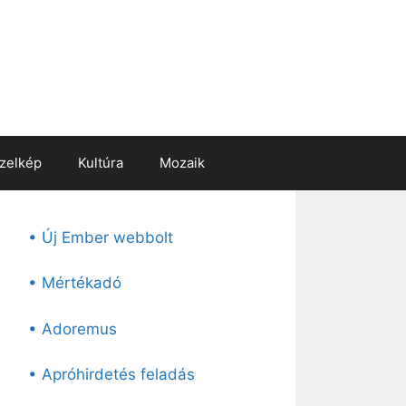
zelkép
Kultúra
Mozaik
• Új Ember webbolt
• Mértékadó
• Adoremus
• Apróhirdetés feladás