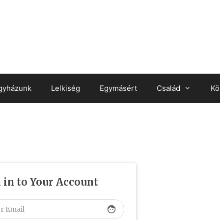
gyházunk
Lelkiség
Egymásért
Család
Kö
 in to Your Account
face