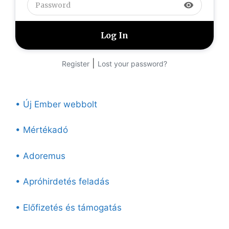
visibility
|
Register
Lost your password?
• Új Ember webbolt
• Mértékadó
• Adoremus
• Apróhirdetés feladás
• Előfizetés és támogatás