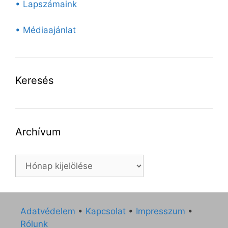
• Lapszámaink
• Médiaajánlat
Keresés
Archívum
Archívum
Adatvédelem
•
Kapcsolat
•
Impresszum
•
Rólunk