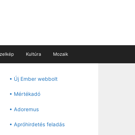
zelkép
Kultúra
Mozaik
• Új Ember webbolt
• Mértékadó
• Adoremus
• Apróhirdetés feladás