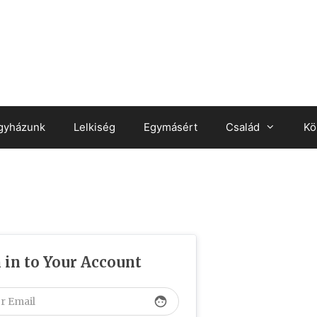
gyházunk
Lelkiség
Egymásért
Család
Kö
 in to Your Account
face