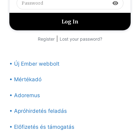
visibility
|
Register
Lost your password?
• Új Ember webbolt
• Mértékadó
• Adoremus
• Apróhirdetés feladás
• Előfizetés és támogatás