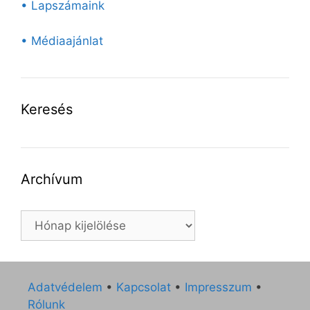
• Lapszámaink
• Médiaajánlat
Keresés
Archívum
Archívum
Adatvédelem
•
Kapcsolat
•
Impresszum
•
Rólunk