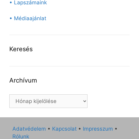
• Lapszámaink
• Médiaajánlat
Keresés
Archívum
Archívum
Adatvédelem
•
Kapcsolat
•
Impresszum
•
Rólunk