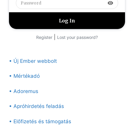
visibility
|
Register
Lost your password?
• Új Ember webbolt
• Mértékadó
• Adoremus
• Apróhirdetés feladás
• Előfizetés és támogatás