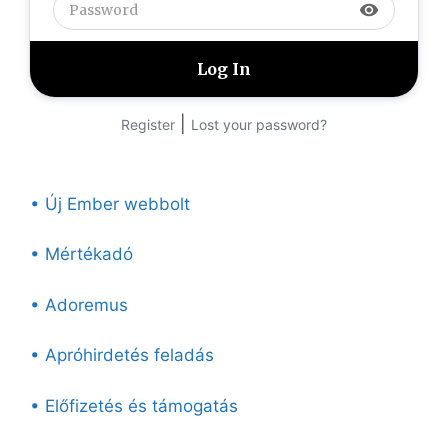
visibility
|
Register
Lost your password?
• Új Ember webbolt
• Mértékadó
• Adoremus
• Apróhirdetés feladás
• Előfizetés és támogatás