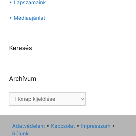
• Lapszámaink
• Médiaajánlat
Keresés
Archívum
Archívum
Adatvédelem
•
Kapcsolat
•
Impresszum
•
Rólunk