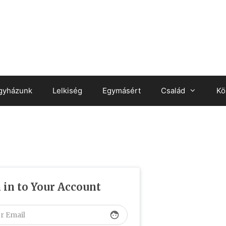
gyházunk
Lelkiség
Egymásért
Család
Kö
 in to Your Account
face