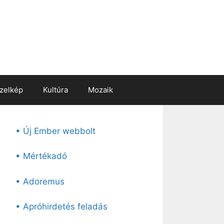
zelkép
Kultúra
Mozaik
• Új Ember webbolt
• Mértékadó
• Adoremus
• Apróhirdetés feladás