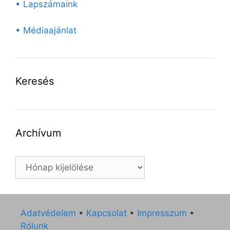
• Lapszámaink
• Médiaajánlat
Keresés
Archívum
Archívum
Adatvédelem
•
Kapcsolat
•
Impresszum
•
Rólunk