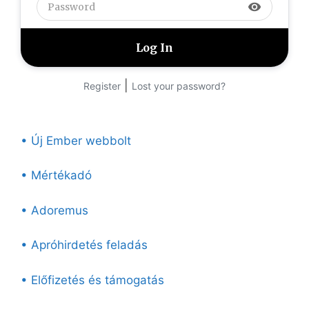
visibility
|
Register
Lost your password?
• Új Ember webbolt
• Mértékadó
• Adoremus
• Apróhirdetés feladás
• Előfizetés és támogatás