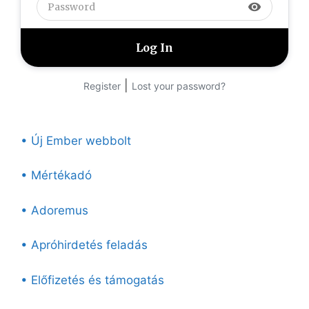
visibility
|
Register
Lost your password?
• Új Ember webbolt
• Mértékadó
• Adoremus
• Apróhirdetés feladás
• Előfizetés és támogatás