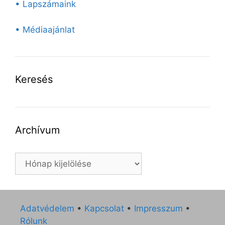
• Lapszámaink
• Médiaajánlat
Keresés
Archívum
Archívum
Adatvédelem
•
Kapcsolat
•
Impresszum
•
Rólunk