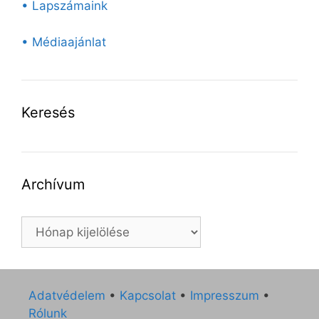
• Lapszámaink
• Médiaajánlat
Keresés
Archívum
Archívum
Adatvédelem
•
Kapcsolat
•
Impresszum
•
Rólunk