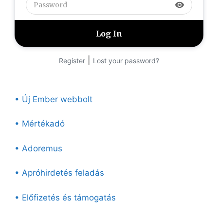
visibility
|
Register
Lost your password?
• Új Ember webbolt
• Mértékadó
• Adoremus
• Apróhirdetés feladás
• Előfizetés és támogatás