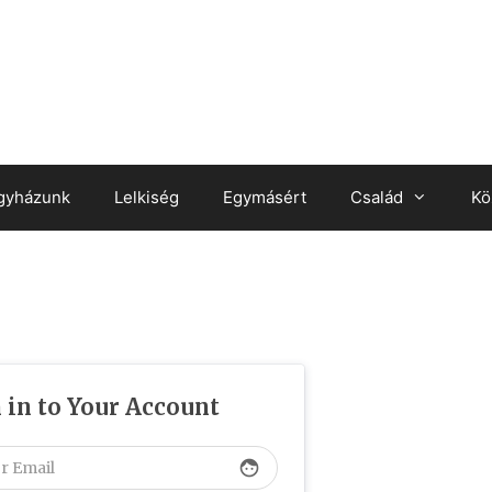
gyházunk
Lelkiség
Egymásért
Család
Kö
 in to Your Account
face