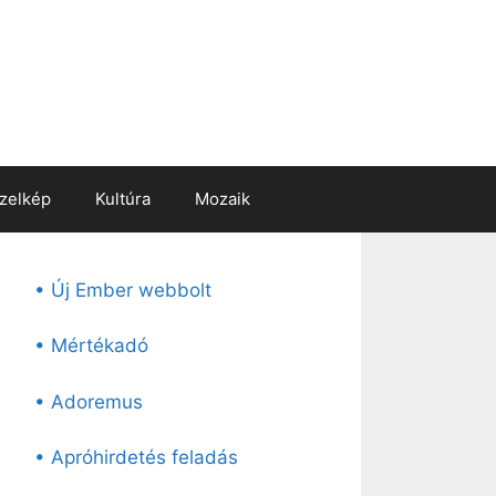
zelkép
Kultúra
Mozaik
• Új Ember webbolt
• Mértékadó
• Adoremus
• Apróhirdetés feladás