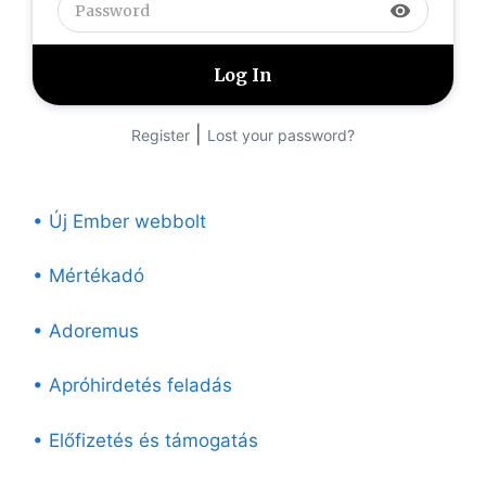
visibility
|
Register
Lost your password?
• Új Ember webbolt
• Mértékadó
• Adoremus
• Apróhirdetés feladás
• Előfizetés és támogatás