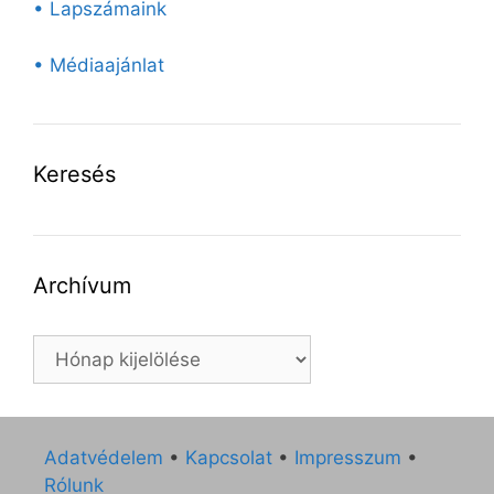
• Lapszámaink
• Médiaajánlat
Keresés
Archívum
Archívum
Adatvédelem
•
Kapcsolat
•
Impresszum
•
Rólunk