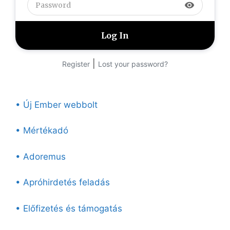
visibility
|
Register
Lost your password?
• Új Ember webbolt
• Mértékadó
• Adoremus
• Apróhirdetés feladás
• Előfizetés és támogatás