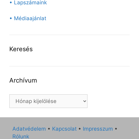
• Lapszámaink
• Médiaajánlat
Keresés
Archívum
Archívum
Adatvédelem
•
Kapcsolat
•
Impresszum
•
Rólunk