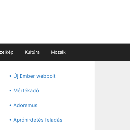
zelkép
Kultúra
Mozaik
• Új Ember webbolt
• Mértékadó
• Adoremus
• Apróhirdetés feladás