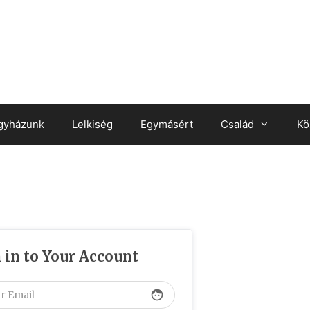
gyházunk
Lelkiség
Egymásért
Család
Kö
 in to Your Account
face