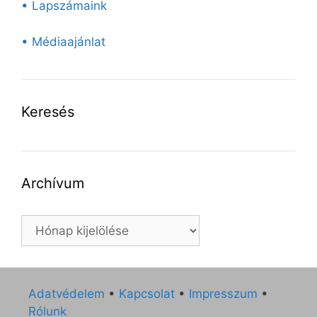
• Lapszámaink
• Médiaajánlat
Keresés
Archívum
Archívum
Adatvédelem
•
Kapcsolat
•
Impresszum
•
Rólunk