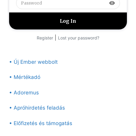
visibility
|
Register
Lost your password?
• Új Ember webbolt
• Mértékadó
• Adoremus
• Apróhirdetés feladás
• Előfizetés és támogatás