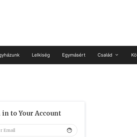
gyházunk
Lelkiség
Egymásért
Család
Kö
 in to Your Account
face