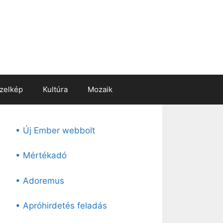
zelkép
Kultúra
Mozaik
• Új Ember webbolt
• Mértékadó
• Adoremus
• Apróhirdetés feladás