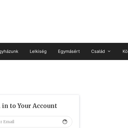
gyházunk
Lelkiség
Egymásért
Család
Kö
 in to Your Account
face