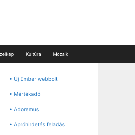
zelkép
Kultúra
Mozaik
• Új Ember webbolt
• Mértékadó
• Adoremus
• Apróhirdetés feladás