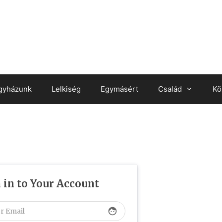
gyházunk
Lelkiség
Egymásért
Család
Kö
 in to Your Account
face