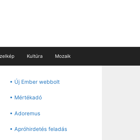
zelkép
Kultúra
Mozaik
• Új Ember webbolt
• Mértékadó
• Adoremus
• Apróhirdetés feladás