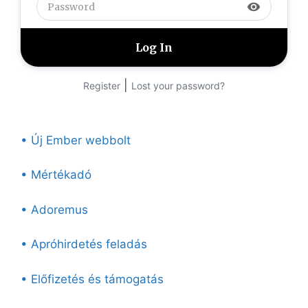
visibility
|
Register
Lost your password?
• Új Ember webbolt
• Mértékadó
• Adoremus
• Apróhirdetés feladás
• Előfizetés és támogatás