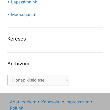
• Lapszámaink
• Médiaajánlat
Keresés
Archívum
Archívum
Adatvédelem
•
Kapcsolat
•
Impresszum
•
Rólunk