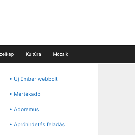
zelkép
Kultúra
Mozaik
• Új Ember webbolt
• Mértékadó
• Adoremus
• Apróhirdetés feladás