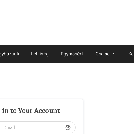
gyházunk
Lelkiség
Egymásért
Család
Kö
 in to Your Account
face