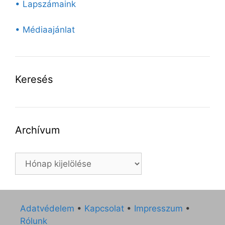
• Lapszámaink
• Médiaajánlat
Keresés
Archívum
Archívum
Adatvédelem
•
Kapcsolat
•
Impresszum
•
Rólunk