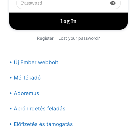
visibility
|
Register
Lost your password?
• Új Ember webbolt
• Mértékadó
• Adoremus
• Apróhirdetés feladás
• Előfizetés és támogatás