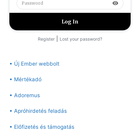
visibility
|
Register
Lost your password?
• Új Ember webbolt
• Mértékadó
• Adoremus
• Apróhirdetés feladás
• Előfizetés és támogatás