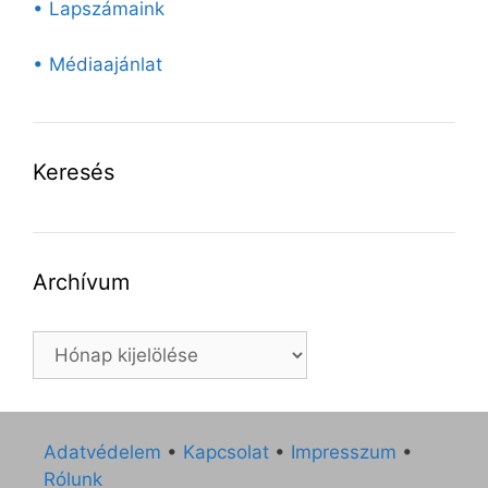
• Lapszámaink
• Médiaajánlat
Keresés
Archívum
Archívum
Adatvédelem
•
Kapcsolat
•
Impresszum
•
Rólunk