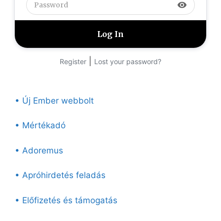
visibility
|
Register
Lost your password?
• Új Ember webbolt
• Mértékadó
• Adoremus
• Apróhirdetés feladás
• Előfizetés és támogatás