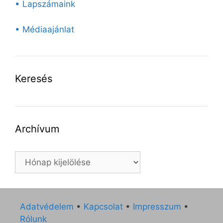
• Lapszámaink
• Médiaajánlat
Keresés
Archívum
Archívum
Adatvédelem
•
Kapcsolat
•
Impresszum
•
Rólunk