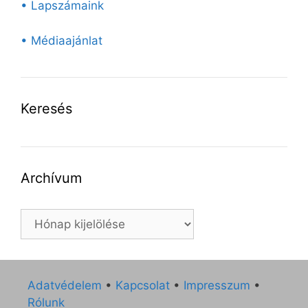
• Lapszámaink
• Médiaajánlat
Keresés
Archívum
Archívum
Adatvédelem
•
Kapcsolat
•
Impresszum
•
Rólunk