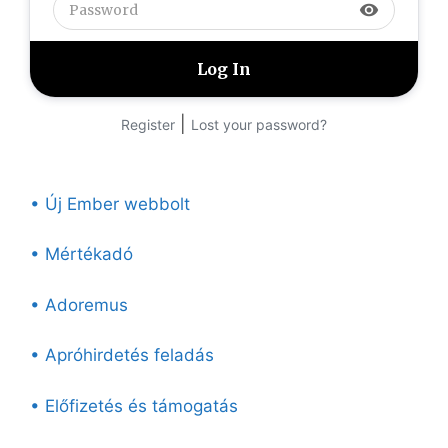
visibility
|
Register
Lost your password?
• Új Ember webbolt
• Mértékadó
• Adoremus
• Apróhirdetés feladás
• Előfizetés és támogatás