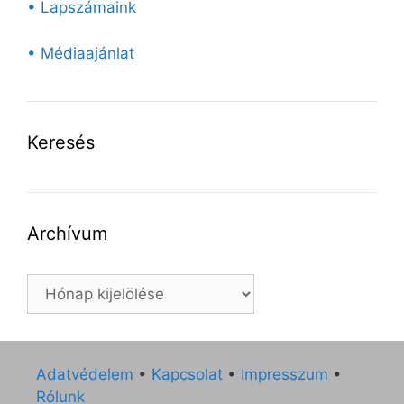
• Lapszámaink
• Médiaajánlat
Keresés
Archívum
Archívum
Adatvédelem
•
Kapcsolat
•
Impresszum
•
Rólunk