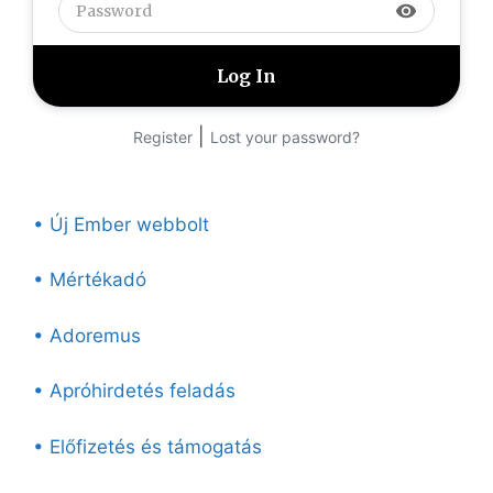
visibility
|
Register
Lost your password?
• Új Ember webbolt
• Mértékadó
• Adoremus
• Apróhirdetés feladás
• Előfizetés és támogatás