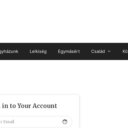
gyházunk
Lelkiség
Egymásért
Család
Kö
 in to Your Account
face