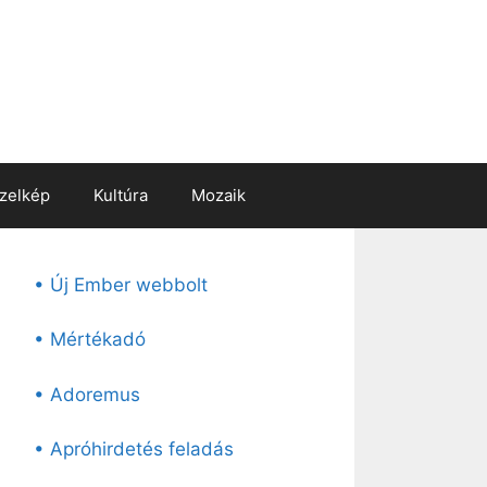
zelkép
Kultúra
Mozaik
• Új Ember webbolt
• Mértékadó
• Adoremus
• Apróhirdetés feladás